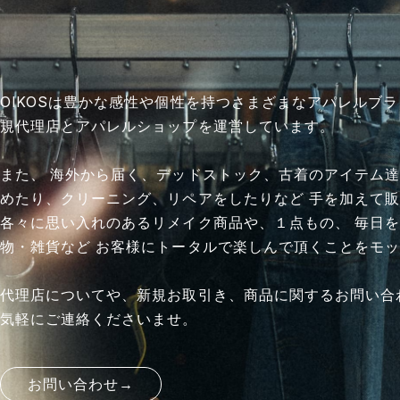
OIKOSは豊かな感性や個性を持つさまざまなアパレルブ
規代理店とアパレルショップを運営しています。
また、 海外から届く、デッドストック、古着のアイテム達
めたり、クリーニング、リペアをしたりなど 手を加えて
各々に思い入れのあるリメイク商品や、１点もの、 毎日
物・雑貨など お客様にトータルで楽しんで頂くことをモ
代理店についてや、新規お取引き、商品に関するお問い合
気軽にご連絡くださいませ。
お問い合わせ